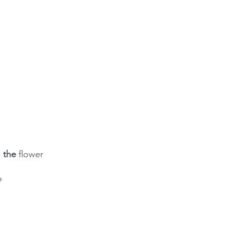
 
the
 flower
?