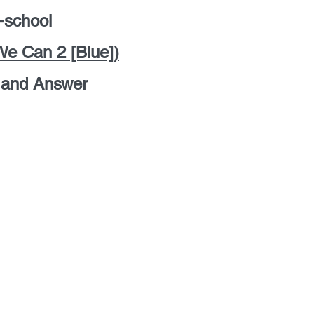
-school
We Can 2 [Blue])
 and Answer