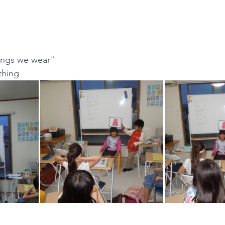
ings we wear"
thing