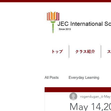
トップ
クラス紹介
ス
All Posts
Everyday Learning
rogerdugan_iii
May 
May 14,2