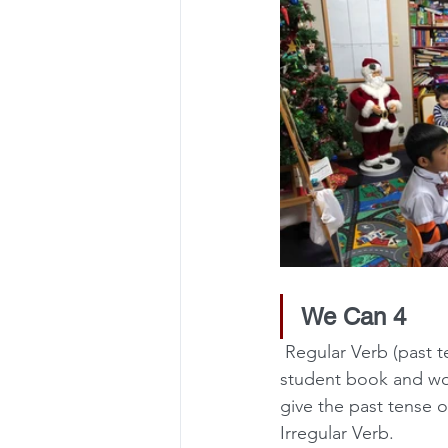
We Can 4
 Regular Verb (past t
student book and wor
give the past tense 
Irregular Verb.