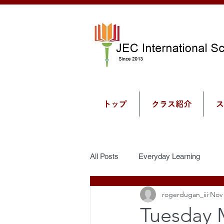
トップ
クラス紹介
ス
All Posts
Everyday Learning
rogerdugan_iii
Nov 
Tuesday 