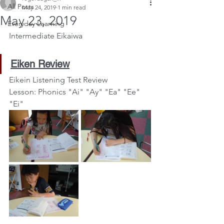
All Posts
May 24, 2019
1 min read
May 23, 2019
Everyday Learning
Intermediate Eikaiwa
Eiken Review
Eikein Listening Test Review
Lesson: Phonics "Ai" "Ay" "Ea" "Ee" 
"Ei"